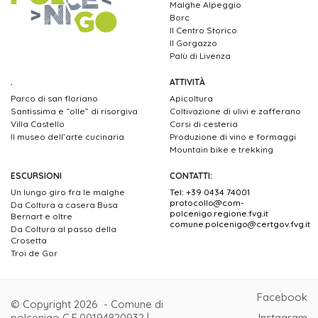
Malghe Alpeggio
Borc
Il Centro Storico
Il Gorgazzo
Palù di Livenza
.
ATTIVITÀ
Parco di san floriano
Apicoltura
Santissima e “olle” di risorgiva
Coltivazione di ulivi e zafferano
Villa Castello
Corsi di cesteria
Il museo dell’arte cucinaria
Produzione di vino e formaggi
Mountain bike e trekking
ESCURSIONI
CONTATTI:
Un lungo giro fra le malghe
Tel: +39 0434 74001
protocollo@com-
Da Coltura a casera Busa
polcenigo.regione.fvg.it
Bernart e oltre
comune.polcenigo@certgov.fvg.it
Da Coltura al passo della
Crosetta
Troi de Gor
Facebook
© Copyright 2026 - Comune di
polcenigo C.F.00194820932 |
Instagram