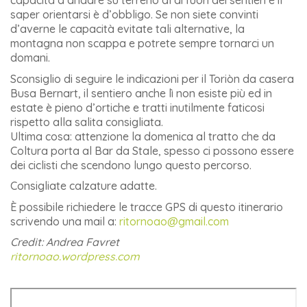
capacità d’andare su terreno al di fuori dei sentieri e il
saper orientarsi è d’obbligo. Se non siete convinti
d’averne le capacità evitate tali alternative, la
montagna non scappa e potrete sempre tornarci un
domani.
Sconsiglio di seguire le indicazioni per il Toriòn da casera
Busa Bernart, il sentiero anche lì non esiste più ed in
estate è pieno d’ortiche e tratti inutilmente faticosi
rispetto alla salita consigliata.
Ultima cosa: attenzione la domenica al tratto che da
Coltura porta al Bar da Stale, spesso ci possono essere
dei ciclisti che scendono lungo questo percorso.
Consigliate calzature adatte.
È possibile richiedere le tracce GPS di questo itinerario
scrivendo una mail a:
ritornoao@gmail.com
Credit: Andrea Favret
ritornoao.wordpress.com