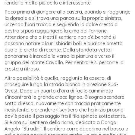
renderlo molto più bello e interessante.
Poco prima di giungere alla casera, quando si raggiunge
la dorsale e si trova una panca sulla propria sinistra,
uscendo fuori traccia e seguendo la dolce cresta a
destra si può raggiungere la cima del Torrione.
Attenzione che a tratti il sentiero non c’è benché si
possano notare alcuni sbiaditi bolli e qualche ometto
qua e là eretto di recente. Dalla stondata vetta il
panorama è incredibile verso la pianura e verso il
gruppo del monte Cavallo. Per rientrare si percorre la
cresta a ritroso.
Altra possibilità è quella, raggiunta la casera, di
proseguire lungo la strada bianca in direzione Sud-
Ovest. Dopo un quarto d’ora di facile camminata
s’incontrerà la grande croce lignea. Bisogna scendere
sotto di essa, nuovamente con traccia praticamente
inesistente, e prendere il sentiero che ha inizio proprio
dov’è posto il passaggio fra il filo spinato sottostante.
Si è ora sul sentiero della risina, dedicato a Dorigo
Angelo “Stradìn”. Il sentiero corre dapprima nel bosco e
nella prima parte è presente anche un cavo molto utile