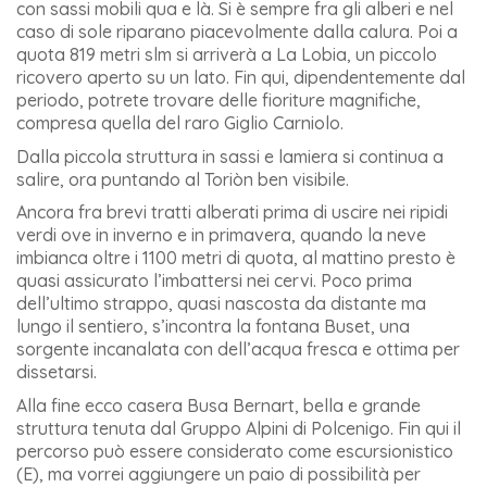
con sassi mobili qua e là. Si è sempre fra gli alberi e nel
caso di sole riparano piacevolmente dalla calura. Poi a
quota 819 metri slm si arriverà a La Lobia, un piccolo
ricovero aperto su un lato. Fin qui, dipendentemente dal
periodo, potrete trovare delle fioriture magnifiche,
compresa quella del raro Giglio Carniolo.
Dalla piccola struttura in sassi e lamiera si continua a
salire, ora puntando al Toriòn ben visibile.
Ancora fra brevi tratti alberati prima di uscire nei ripidi
verdi ove in inverno e in primavera, quando la neve
imbianca oltre i 1100 metri di quota, al mattino presto è
quasi assicurato l’imbattersi nei cervi. Poco prima
dell’ultimo strappo, quasi nascosta da distante ma
lungo il sentiero, s’incontra la fontana Buset, una
sorgente incanalata con dell’acqua fresca e ottima per
dissetarsi.
Alla fine ecco casera Busa Bernart, bella e grande
struttura tenuta dal Gruppo Alpini di Polcenigo. Fin qui il
percorso può essere considerato come escursionistico
(E), ma vorrei aggiungere un paio di possibilità per