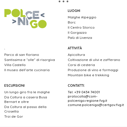
LUOGHI
Malghe Alpeggio
Borc
Il Centro Storico
Il Gorgazzo
Palù di Livenza
.
ATTIVITÀ
Parco di san floriano
Apicoltura
Santissima e “olle” di risorgiva
Coltivazione di ulivi e zafferano
Villa Castello
Corsi di cesteria
Il museo dell’arte cucinaria
Produzione di vino e formaggi
Mountain bike e trekking
ESCURSIONI
CONTATTI:
Un lungo giro fra le malghe
Tel: +39 0434 74001
protocollo@com-
Da Coltura a casera Busa
polcenigo.regione.fvg.it
Bernart e oltre
comune.polcenigo@certgov.fvg.it
Da Coltura al passo della
Crosetta
Troi de Gor