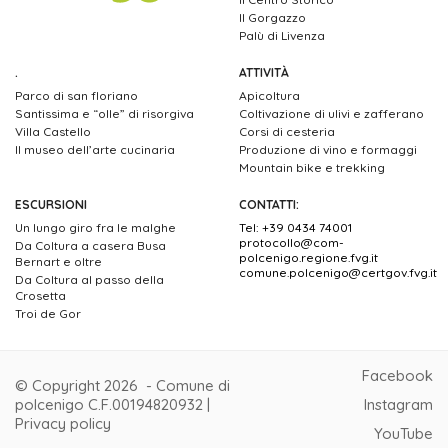
Il Gorgazzo
Palù di Livenza
.
ATTIVITÀ
Parco di san floriano
Apicoltura
Santissima e “olle” di risorgiva
Coltivazione di ulivi e zafferano
Villa Castello
Corsi di cesteria
Il museo dell’arte cucinaria
Produzione di vino e formaggi
Mountain bike e trekking
ESCURSIONI
CONTATTI:
Un lungo giro fra le malghe
Tel: +39 0434 74001
protocollo@com-
Da Coltura a casera Busa
polcenigo.regione.fvg.it
Bernart e oltre
comune.polcenigo@certgov.fvg.it
Da Coltura al passo della
Crosetta
Troi de Gor
Facebook
© Copyright 2026 - Comune di
polcenigo C.F.00194820932 |
Instagram
Privacy policy
YouTube