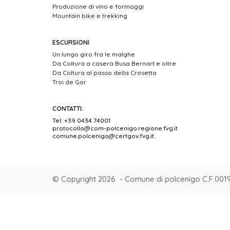
Produzione di vino e formaggi
Mountain bike e trekking
ESCURSIONI
Un lungo giro fra le malghe
Da Coltura a casera Busa Bernart e oltre
Da Coltura al passo della Crosetta
Troi de Gor
CONTATTI:
Tel: +39 0434 74001
protocollo@com-polcenigo.regione.fvg.it
comune.polcenigo@certgov.fvg.it
© Copyright 2026 - Comune di polcenigo C.F.001