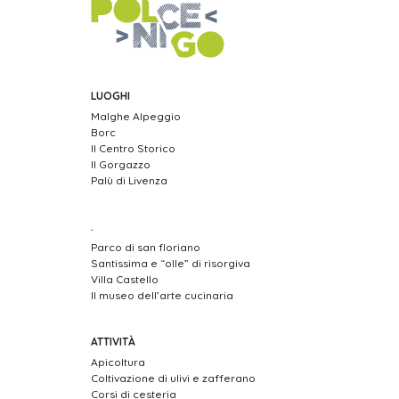
LUOGHI
Malghe Alpeggio
Borc
Il Centro Storico
Il Gorgazzo
Palù di Livenza
.
Parco di san floriano
Santissima e “olle” di risorgiva
Villa Castello
Il museo dell’arte cucinaria
ATTIVITÀ
Apicoltura
Coltivazione di ulivi e zafferano
Corsi di cesteria