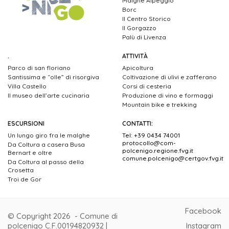
Malghe Alpeggio
Borc
Il Centro Storico
Il Gorgazzo
Palù di Livenza
.
ATTIVITÀ
Parco di san floriano
Apicoltura
Santissima e “olle” di risorgiva
Coltivazione di ulivi e zafferano
Villa Castello
Corsi di cesteria
Il museo dell’arte cucinaria
Produzione di vino e formaggi
Mountain bike e trekking
ESCURSIONI
CONTATTI:
Un lungo giro fra le malghe
Tel: +39 0434 74001
protocollo@com-
Da Coltura a casera Busa
polcenigo.regione.fvg.it
Bernart e oltre
comune.polcenigo@certgov.fvg.it
Da Coltura al passo della
Crosetta
Troi de Gor
Facebook
© Copyright 2026 - Comune di
polcenigo C.F.00194820932 |
Instagram