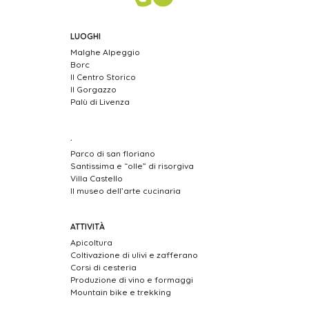
LUOGHI
Malghe Alpeggio
Borc
Il Centro Storico
Il Gorgazzo
Palù di Livenza
.
Parco di san floriano
Santissima e “olle” di risorgiva
Villa Castello
Il museo dell’arte cucinaria
ATTIVITÀ
Apicoltura
Coltivazione di ulivi e zafferano
Corsi di cesteria
Produzione di vino e formaggi
Mountain bike e trekking