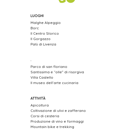
LUOGHI
Malghe Alpeggio
Borc
Il Centro Storico
Il Gorgazzo
Palù di Livenza
.
Parco di san floriano
Santissima e “olle” di risorgiva
Villa Castello
Il museo dell’arte cucinaria
ATTIVITÀ
Apicoltura
Coltivazione di ulivi e zafferano
Corsi di cesteria
Produzione di vino e formaggi
Mountain bike e trekking